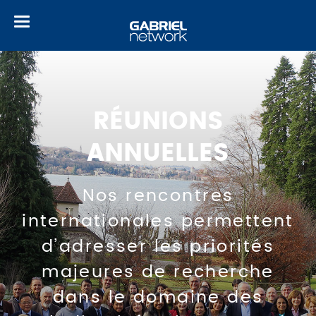
Toggle
navigation
RÉUNIONS
ANNUELLES
Nos rencontres
internationales permettent
d’adresser les priorités
majeures de recherche
dans le domaine des