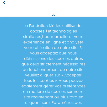
La Fondation Mérieux utilise des
cookies (et technologies
Newsletter
similaires) pour améliorer votre
expérience en ligne et analyser
votre utilisation de notre site. Si
Inscrivez-vous à la newsletter pour
vous acceptez que nous
suivre les actualités du réseau GABRIEL
définissions des cookies autres
!
que ceux strictement nécessaires
au fonctionnement de notre site,
veuillez cliquer sur « Accepter
tous les cookies ». Vous pouvez
également gérer vos préférences
En s'inscrivant à la newsletter, vos données seront
en matière de cookies sur notre
traitées par la Fondation Mérieux pour vous envoyer des
site maintenant ou plus tard en
informations sur nos activités et vous informer des
cliquant sur « Paramètres des
événements à venir. Pour plus d'informations, veuillez