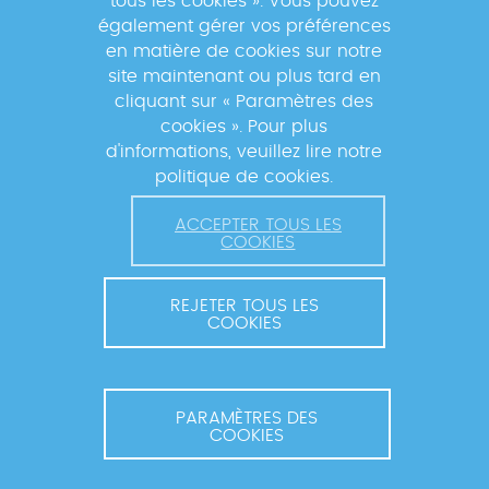
tous les cookies ». Vous pouvez
également gérer vos préférences
En s'inscrivant à la newsletter, vos données seront
en matière de cookies sur notre
traitées par la Fondation Mérieux pour vous envoyer des
site maintenant ou plus tard en
informations sur nos activités et vous informer des
cliquant sur « Paramètres des
événements à venir. Pour plus d'informations, veuillez
cookies ». Pour plus
lire notre
Politique de confidentialité
.
d'informations, veuillez lire notre
politique de cookies.
ACCEPTER TOUS LES
COOKIES
REJETER TOUS LES
COOKIES
© 2026 FONDATION MÉRIEUX. TOUS DROITS RÉSERVÉS.
CONTACT ET COORDINATION
MENTIONS LÉGALES
PARAMÈTRES DES
COOKIES
POLITIQUE DE CONFIDENTIALITÉ