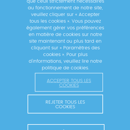
que ceux strictement nécessaires
au fonctionnement de notre site,
veuillez cliquer sur « Accepter
tous les cookies ». Vous pouvez
également gérer vos préférences
En s'inscrivant à la newsletter, vos données seront
en matière de cookies sur notre
traitées par la Fondation Mérieux pour vous envoyer des
site maintenant ou plus tard en
informations sur nos activités et vous informer des
cliquant sur « Paramètres des
événements à venir. Pour plus d'informations, veuillez
cookies ». Pour plus
lire notre
Politique de confidentialité
.
d'informations, veuillez lire notre
politique de cookies.
ACCEPTER TOUS LES
COOKIES
REJETER TOUS LES
COOKIES
© 2026 FONDATION MÉRIEUX. TOUS DROITS RÉSERVÉS.
CONTACT ET COORDINATION
MENTIONS LÉGALES