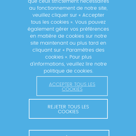
que ceux strictement nécessaires
au fonctionnement de notre site,
veuillez cliquer sur « Accepter
tous les cookies ». Vous pouvez
également gérer vos préférences
En s'inscrivant à la newsletter, vos données seront
en matière de cookies sur notre
traitées par la Fondation Mérieux pour vous envoyer des
site maintenant ou plus tard en
informations sur nos activités et vous informer des
cliquant sur « Paramètres des
événements à venir. Pour plus d'informations, veuillez
cookies ». Pour plus
lire notre
Politique de confidentialité
.
d'informations, veuillez lire notre
politique de cookies.
ACCEPTER TOUS LES
COOKIES
REJETER TOUS LES
COOKIES
© 2026 FONDATION MÉRIEUX. TOUS DROITS RÉSERVÉS.
CONTACT ET COORDINATION
MENTIONS LÉGALES