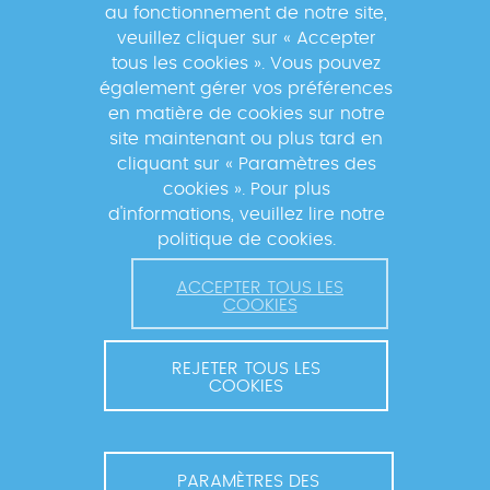
au fonctionnement de notre site,
veuillez cliquer sur « Accepter
tous les cookies ». Vous pouvez
également gérer vos préférences
En s'inscrivant à la newsletter, vos données seront
en matière de cookies sur notre
traitées par la Fondation Mérieux pour vous envoyer des
site maintenant ou plus tard en
informations sur nos activités et vous informer des
cliquant sur « Paramètres des
événements à venir. Pour plus d'informations, veuillez
cookies ». Pour plus
lire notre
Politique de confidentialité
.
d'informations, veuillez lire notre
politique de cookies.
ACCEPTER TOUS LES
COOKIES
REJETER TOUS LES
COOKIES
© 2026 FONDATION MÉRIEUX. TOUS DROITS RÉSERVÉS.
CONTACT ET COORDINATION
MENTIONS LÉGALES
PARAMÈTRES DES