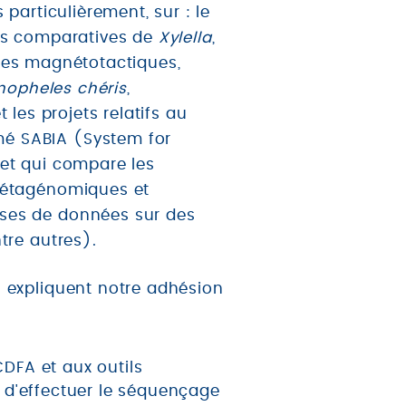
particulièrement, sur : le
des comparatives de
Xylella
,
ires magnétotactiques,
nopheles chéris
,
et les projets relatifs au
mé SABIA (System for
 et qui compare les
 métagénomiques et
ases de données sur des
tre autres).
 expliquent notre adhésion
DFA et aux outils
 d'effectuer le séquençage