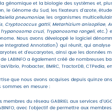
a génomique et la biologie des systèmes et, plus 
n, le Génome du Sud, les fixateurs d’azote, étu
bsiella pneumoniae
, les organismes multicellula
is
,
Cryptococcus gattii
,
Metarhizium anisopliae
,
A
,
Trypanosoma cruzi,
Trypanosoma rangeli
, etc.) 
énome. Nous avons développé le logiciel dénom
 Integrated Annotation) qui réunit, qui analyse
aryotes et d'eucaryotes, ainsi que les données
e de LABINFO a également créé de nombreuses b
xVibrio, Probacter, BMRC, TractorDB, CTPedia, en
ertise que nous avons acquises depuis quinze ans
us sommes en mesure :
es membres du réseau GABRIEL aux services d'UGC
ABINFO, avec l'objectif de permettre aux membres