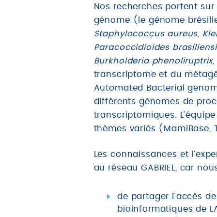
Nos recherches portent sur l
génome (le génome brésilie
Staphylococcus aureus
,
Kle
Paracoccidioides brasiliens
Burkholderia phenoliruptrix
transcriptome et du métag
Automated Bacterial genome
différents génomes de proc
transcriptomiques. L’équip
thèmes variés (MamiBase, Ta
Les connaissances et l’exp
au réseau GABRIEL, car no
de partager l'accès d
bioinformatiques de L