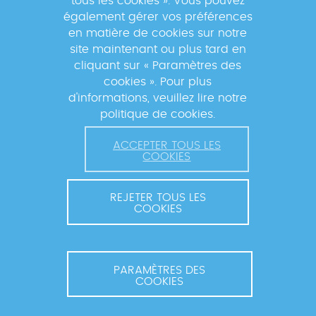
tous les cookies ». Vous pouvez
également gérer vos préférences
En s'inscrivant à la newsletter, vos données seront
en matière de cookies sur notre
traitées par la Fondation Mérieux pour vous envoyer des
site maintenant ou plus tard en
informations sur nos activités et vous informer des
cliquant sur « Paramètres des
événements à venir. Pour plus d'informations, veuillez
cookies ». Pour plus
lire notre
Politique de confidentialité
.
d'informations, veuillez lire notre
politique de cookies.
ACCEPTER TOUS LES
COOKIES
REJETER TOUS LES
COOKIES
© 2026 FONDATION MÉRIEUX. TOUS DROITS RÉSERVÉS.
CONTACT ET COORDINATION
MENTIONS LÉGALES
PARAMÈTRES DES
COOKIES
POLITIQUE DE CONFIDENTIALITÉ