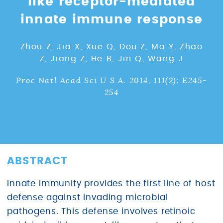
like receptor-mediated
innate immune response
Zhou Z, Jia X, Xue Q, Dou Z, Ma Y, Zhao
Z, Jiang Z, He B, Jin Q, Wang J
Proc Natl Acad Sci U S A. 2014, 111(2): E245-
254
ABSTRACT
Innate immunity provides the first line of host
defense against invading microbial
pathogens. This defense involves retinoic