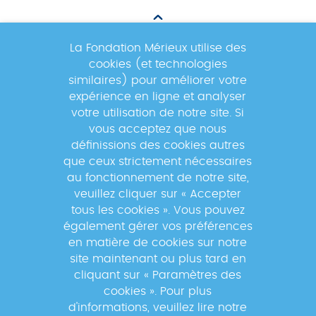
La Fondation Mérieux utilise des
cookies (et technologies
Newsletter
similaires) pour améliorer votre
expérience en ligne et analyser
votre utilisation de notre site. Si
Inscrivez-vous à la newsletter pour
vous acceptez que nous
suivre les actualités du réseau GABRIEL
définissions des cookies autres
!
que ceux strictement nécessaires
au fonctionnement de notre site,
veuillez cliquer sur « Accepter
tous les cookies ». Vous pouvez
également gérer vos préférences
En s'inscrivant à la newsletter, vos données seront
en matière de cookies sur notre
traitées par la Fondation Mérieux pour vous envoyer des
site maintenant ou plus tard en
informations sur nos activités et vous informer des
cliquant sur « Paramètres des
événements à venir. Pour plus d'informations, veuillez
cookies ». Pour plus
lire notre
Politique de confidentialité
.
d'informations, veuillez lire notre