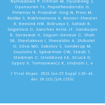
Nymadawa P, Oltman M, Oyunbileg J,
Oyunsuren Ts, Papatheodoridis G,
Pimenov N, Prabdial-Sing N, Prins M,
Radke S, Rakhmanova A, Razavi-Shearer
K, Reesink HW, Ridruejo E, Safadi R,
Sagalova O, Sanchez Avila JF, Sanduijav
R, Saraswat V, Seguin-Devaux C, Shah
SR, Shestakova I, Shevaldin A, Shibolet
O, Silva MO, Sokolov S, Sonderup M,
Souliotis K, Spearman CW, Staub T,
Stedman C, Strebkova EA, Struck D,
Sypsa V, Tomasiewicz K, Undram L, v
J Viral Hepat. 2015 Jan;22 Suppl 1:26-45.
doi: 10.1111/jvh.12351