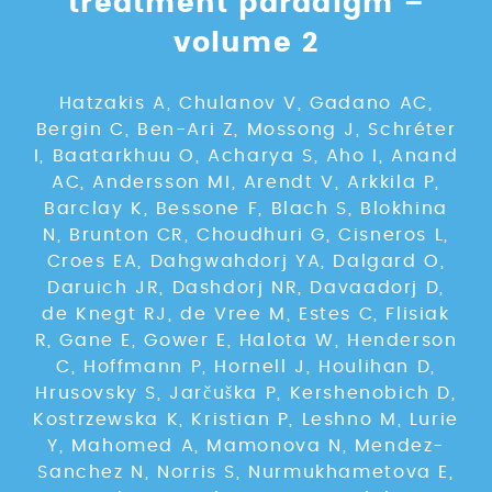
treatment paradigm –
volume 2
Hatzakis A, Chulanov V, Gadano AC,
Bergin C, Ben-Ari Z, Mossong J, Schréter
I, Baatarkhuu O, Acharya S, Aho I, Anand
AC, Andersson MI, Arendt V, Arkkila P,
Barclay K, Bessone F, Blach S, Blokhina
N, Brunton CR, Choudhuri G, Cisneros L,
Croes EA, Dahgwahdorj YA, Dalgard O,
Daruich JR, Dashdorj NR, Davaadorj D,
de Knegt RJ, de Vree M, Estes C, Flisiak
R, Gane E, Gower E, Halota W, Henderson
C, Hoffmann P, Hornell J, Houlihan D,
Hrusovsky S, Jarčuška P, Kershenobich D,
Kostrzewska K, Kristian P, Leshno M, Lurie
Y, Mahomed A, Mamonova N, Mendez-
Sanchez N, Norris S, Nurmukhametova E,