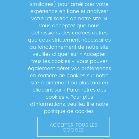
Newsletter
similaires) pour améliorer votre
expérience en ligne et analyser
votre utilisation de notre site. Si
Inscrivez-vous à la newsletter pour
vous acceptez que nous
suivre les actualités du réseau GABRIEL
définissions des cookies autres
!
que ceux strictement nécessaires
au fonctionnement de notre site,
veuillez cliquer sur « Accepter
tous les cookies ». Vous pouvez
également gérer vos préférences
En s'inscrivant à la newsletter, vos données seront
en matière de cookies sur notre
traitées par la Fondation Mérieux pour vous envoyer des
site maintenant ou plus tard en
informations sur nos activités et vous informer des
cliquant sur « Paramètres des
événements à venir. Pour plus d'informations, veuillez
cookies ». Pour plus
lire notre
Politique de confidentialité
.
d'informations, veuillez lire notre
politique de cookies.
ACCEPTER TOUS LES
COOKIES