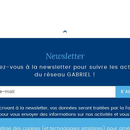
Newsletter
vez-vous à la newsletter pour suivre les act
du réseau GABRIEL !
scrivant à la newsletter, vos données seront traitées par la F
pour vous envoyer des informations sur nos activités et vous
ments à venir. Pour plus d'informations, veuillez lire notre
Po
confidentialité
.
tilise des cookies (et technologies similaires) pour amé