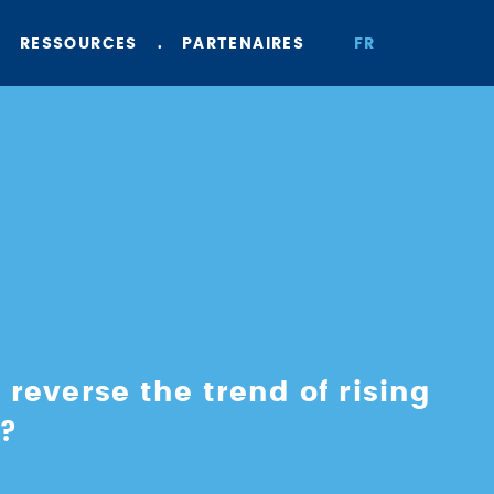
RESSOURCES
PARTENAIRES
FR
reverse the trend of rising
s?