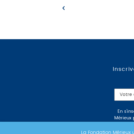
Inscri
En s'in
Mérieux 
des événe
La Fondation Mérieux u