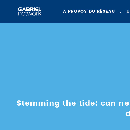
A PROPOS DU RÉSEAU
U
Stemming the tide: can new
d