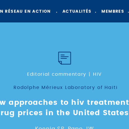
N RÉSEAU EN ACTION
ACTUALITÉS
MEMBRES
Editorial commentary
HIV
Rodolphe Mérieux Laboratory of Haiti
 approaches to hiv treatment 
rug prices in the United State
Koenig SP, Pape JW