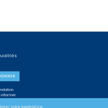
ualités
ondation
 informer
litique de
liorer votre expérience