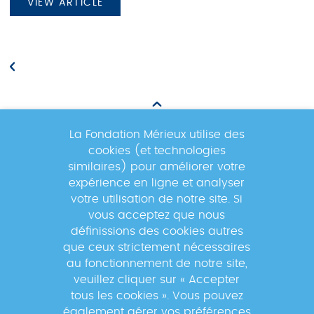
VIEW ARTICLE
La Fondation Mérieux utilise des
cookies (et technologies
Newsletter
similaires) pour améliorer votre
expérience en ligne et analyser
votre utilisation de notre site. Si
Inscrivez-vous à la newsletter pour
vous acceptez que nous
suivre les actualités du réseau GABRIEL
définissions des cookies autres
!
que ceux strictement nécessaires
au fonctionnement de notre site,
veuillez cliquer sur « Accepter
tous les cookies ». Vous pouvez
également gérer vos préférences