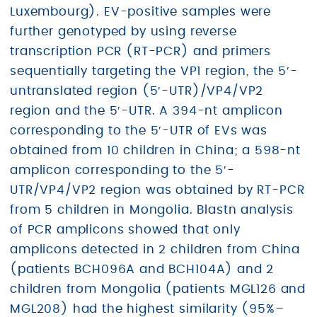
Luxembourg). EV-positive samples were
further genotyped by using reverse
transcription PCR (RT-PCR) and primers
sequentially targeting the VP1 region, the 5′-
untranslated region (5′-UTR)/VP4/VP2
region and the 5′-UTR. A 394-nt amplicon
corresponding to the 5′-UTR of EVs was
obtained from 10 children in China; a 598-nt
amplicon corresponding to the 5′-
UTR/VP4/VP2 region was obtained by RT-PCR
from 5 children in Mongolia. Blastn analysis
of PCR amplicons showed that only
amplicons detected in 2 children from China
(patients BCH096A and BCH104A) and 2
children from Mongolia (patients MGL126 and
MGL208) had the highest similarity (95%–