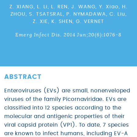
Z. XIANG, L. Li, L. REN, J. WANG, Y. Xiao, H.
ZHOU, S. TSATSRAL, P. NYMADAWA, C. Liu,
Z. XIE, K. SHEN, G. VERNET
Emerg Infect Dis. 2014 Jun;20(6):1076-8
ABSTRACT
Enteroviruses (EVs) are small, nonenveloped
viruses of the family Picornaviridae. EVs are
classified into 12 species according to the
molecular and antigenic properties of their
viral capsid protein (VP1). To date, 7 species
are known to infect humans, including EV-A