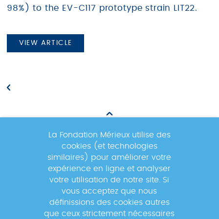
98%) to the EV-C117 prototype strain LIT22.
VIEW ARTICLE
La Fondation Mérieux utilise des
cookies (et technologies
Newsletter
similaires) pour améliorer votre
expérience en ligne et analyser
votre utilisation de notre site. Si
Inscrivez-vous à la newsletter pour
vous acceptez que nous
suivre les actualités du réseau GABRIEL
définissions des cookies autres
!
que ceux strictement nécessaires