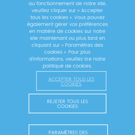
au fonctionnement de notre site,
veuillez cliquer sur « Accepter
tous les cookies ». Vous pouvez
également gérer vos préférences
En s'inscrivant à la newsletter, vos données seront
en matière de cookies sur notre
traitées par la Fondation Mérieux pour vous envoyer des
site maintenant ou plus tard en
informations sur nos activités et vous informer des
cliquant sur « Paramètres des
événements à venir. Pour plus d'informations, veuillez
cookies ». Pour plus
lire notre
Politique de confidentialité
.
d'informations, veuillez lire notre
politique de cookies.
ACCEPTER TOUS LES
COOKIES
REJETER TOUS LES
COOKIES
© 2026 FONDATION MÉRIEUX. TOUS DROITS RÉSERVÉS.
CONTACT ET COORDINATION
MENTIONS LÉGALES
PARAMÈTRES DES