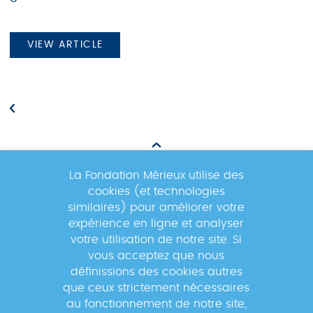
VIEW ARTICLE
La Fondation Mérieux utilise des
cookies (et technologies
Newsletter
similaires) pour améliorer votre
expérience en ligne et analyser
votre utilisation de notre site. Si
Inscrivez-vous à la newsletter pour
vous acceptez que nous
suivre les actualités du réseau GABRIEL
définissions des cookies autres
!
que ceux strictement nécessaires
au fonctionnement de notre site,