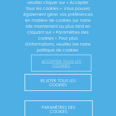
veuillez cliquer sur « Accepter
tous les cookies ». Vous pouvez
également gérer vos préférences
En s'inscrivant à la newsletter, vos données seront
en matière de cookies sur notre
traitées par la Fondation Mérieux pour vous envoyer des
site maintenant ou plus tard en
informations sur nos activités et vous informer des
cliquant sur « Paramètres des
événements à venir. Pour plus d'informations, veuillez
cookies ». Pour plus
lire notre
Politique de confidentialité
.
d'informations, veuillez lire notre
politique de cookies.
ACCEPTER TOUS LES
COOKIES
REJETER TOUS LES
COOKIES
© 2026 FONDATION MÉRIEUX. TOUS DROITS RÉSERVÉS.
CONTACT ET COORDINATION
MENTIONS LÉGALES
PARAMÈTRES DES
COOKIES
POLITIQUE DE CONFIDENTIALITÉ