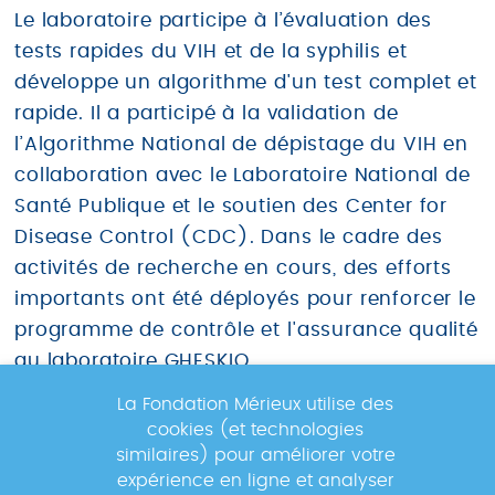
Newsletter
Le laboratoire participe à l’évaluation des
tests rapides du VIH et de la syphilis et
développe un algorithme d'un test complet et
Inscrivez-vous à la newsletter pour
rapide. Il a participé à la validation de
suivre les actualités du réseau GABRIEL
l’Algorithme National de dépistage du VIH en
!
collaboration avec le Laboratoire National de
Santé Publique et le soutien des Center for
Disease Control (CDC). Dans le cadre des
activités de recherche en cours, des efforts
En s'inscrivant à la newsletter, vos données seront
importants ont été déployés pour renforcer le
traitées par la Fondation Mérieux pour vous envoyer des
informations sur nos activités et vous informer des
programme de contrôle et l'assurance qualité
événements à venir. Pour plus d'informations, veuillez
au laboratoire GHESKIO.
lire notre
Politique de confidentialité
.
La Fondation Mérieux utilise des
Les Centres GHESKIO ont mené des essais
cookies (et technologies
cliniques avec divers réseaux de recherche et
similaires) pour améliorer votre
expérience en ligne et analyser
d'organismes de financement au cours des