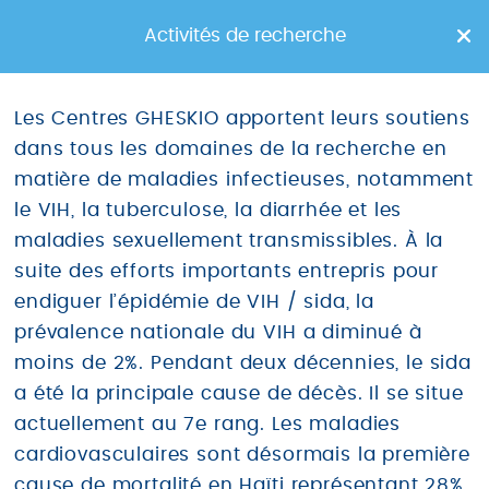
Toggle
Activités de recherche
navigation
Les Centres GHESKIO apportent leurs soutiens
dans tous les domaines de la recherche en
matière de maladies infectieuses, notamment
le VIH, la tuberculose, la diarrhée et les
maladies sexuellement transmissibles. À la
Les Centres GHESKIO
suite des efforts importants entrepris pour
endiguer l’épidémie de VIH / sida, la
PORT-AU-PRINCE - HAÏTI
prévalence nationale du VIH a diminué à
moins de 2%. Pendant deux décennies, le sida
a été la principale cause de décès. Il se situe
actuellement au 7e rang. Les maladies
cardiovasculaires sont désormais la première
cause de mortalité en Haïti représentant 28%