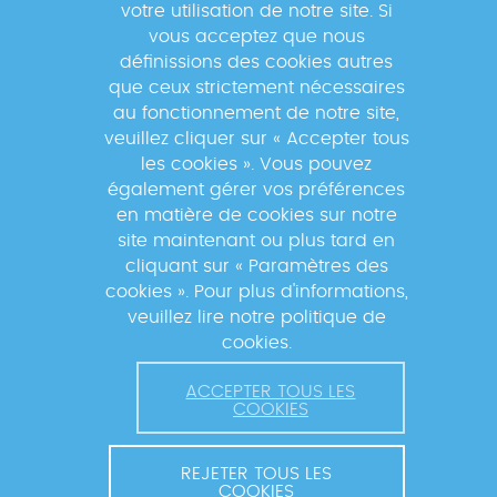
votre utilisation de notre site. Si
40 dernières années :
vous acceptez que nous
définissions des cookies autres
Essais en réseau financés par le
que ceux strictement nécessaires
National Institute of Health (NIH) :
au fonctionnement de notre site,
© 2026 FONDATION MÉRIEUX. TOUS DROITS RÉSERVÉS.
veuillez cliquer sur « Accepter tous
réseau d’essais de vaccins contre le VIH
CONTACT ET COORDINATION
MENTIONS LÉGALES
les cookies ». Vous pouvez
(HVTN) et groupe d’essais cliniques
également gérer vos préférences
POLITIQUE DE CONFIDENTIALITÉ
pour adultes (ACTG)
en matière de cookies sur notre
site maintenant ou plus tard en
Réseau international des essais
cliquant sur « Paramètres des
cliniques sur le sida chez les enfants et
cookies ». Pour plus d'informations,
les adolescents (IMPAACT)
veuillez lire notre politique de
Réseau Amérique centrale, Caraïbes,
cookies.
Amérique du Sud (CCASANET)
ACCEPTER TOUS LES
COOKIES
Initiative de recherche sur le VIH / sida
dans les Caraïbes (TCHARI)
REJETER TOUS LES
Réseau GABRIEL de la Fondation Mérieux
COOKIES