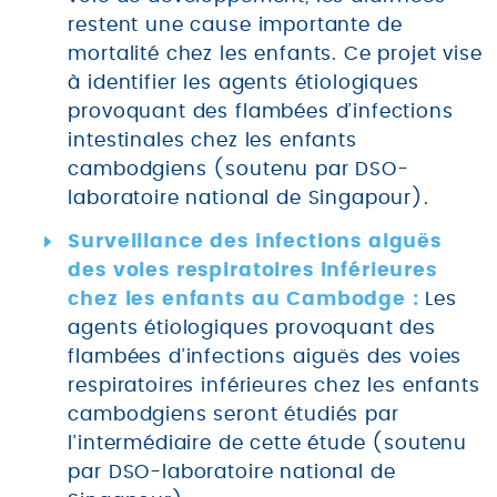
restent une cause importante de
mortalité chez les enfants. Ce projet vise
à identifier les agents étiologiques
Newsletter
provoquant des flambées d’infections
intestinales chez les enfants
cambodgiens (soutenu par DSO-
Inscrivez-vous à la newsletter pour
laboratoire national de Singapour).
suivre les actualités du réseau GABRIEL
!
Surveillance des infections aiguës
des voies respiratoires inférieures
chez les enfants au Cambodge :
Les
agents étiologiques provoquant des
flambées d’infections aiguës des voies
En s'inscrivant à la newsletter, vos données seront
traitées par la Fondation Mérieux pour vous envoyer des
respiratoires inférieures chez les enfants
informations sur nos activités et vous informer des
cambodgiens seront étudiés par
événements à venir. Pour plus d'informations, veuillez
l’intermédiaire de cette étude (soutenu
lire notre
Politique de confidentialité
.
par DSO-laboratoire national de