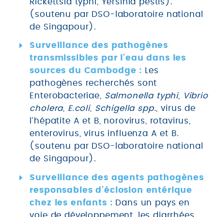
Rickettsia typhi, Yersinia pestis).
(soutenu par DSO-laboratoire national
de Singapour).
VOIR TOUS LES MEMBRES
Surveillance des pathogènes
transmissibles par l’eau dans les
sources du Cambodge :
Les
Laboratoire
pathogènes recherchés sont
Enterobacteriae,
Salmonella typhi
,
Vibrio
cholera
,
E.coli
,
Schigella spp.
, virus de
Activités de recherche
l’hépatite A et B, norovirus, rotavirus,
enterovirus, virus influenza A et B.
Présentation de l’Équipe
(soutenu par DSO-laboratoire national
de Singapour).
Publications
Surveillance des agents pathogènes
responsables d’éclosion entérique
chez les enfants :
Dans un pays en
voie de développement, les diarrhées