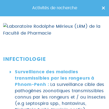
Toggle
Activités de recherche
navigation
Laboratoire Rodolphe
INFECTIOLOGIE
Mérieux de l'Université
Surveillance des maladies
des Sciences de la Santé
transmissibles par les rongeurs à
Phnom-Penh :
La surveillance cible des
PHNOM PENH - CAMBODGE
pathogènes zoonotiques transmissibles
connus par les rongeurs et / ou insectes
(e.g Leptospira spp., hantavirus,