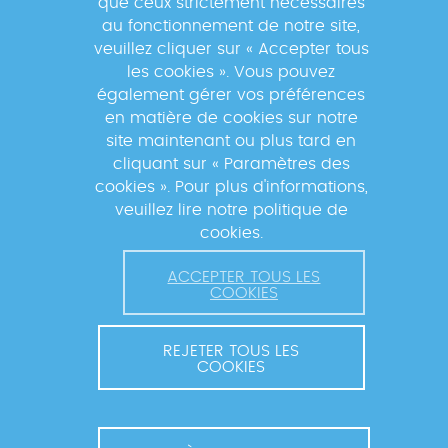
que ceux strictement nécessaires
au fonctionnement de notre site,
EVALUATION DE METHODOLOGIES
veuillez cliquer sur « Accepter tous
ET TECHNOLOGIES
les cookies ». Vous pouvez
également gérer vos préférences
Comparaison des trois méthodes
en matière de cookies sur notre
site maintenant ou plus tard en
d’extraction d’ADN
cliquant sur « Paramètres des
Mise en place d’une méthode de dosage
cookies ». Pour plus d'informations,
plasmatique de la Rifampicine par CLHP
veuillez lire notre politique de
cookies.
Mise en place d’une méthode de dosage
plasmatique de l’Izoniazide par CLHP
ACCEPTER TOUS LES
COOKIES
Mise en place d’une méthode de dosage
du lopinavir et du ritonavir par CLHP
REJETER TOUS LES
COOKIES