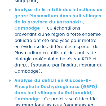
Singapour).
Analyse de la mixité des infections au
genre Plasmodium dans huit villages
de la province du Rattanakiri,
Cambodge :
1166 échantillons
provenant d’une région à forte endémie
palustre ont été analysés pour mettre
© 2026 FONDATION MÉRIEUX. TOUS DROITS RÉSERVÉS.
en évidence les différentes espèces de
CONTACT ET COORDINATION
MENTIONS LÉGALES
Plasmodium en utilisant des outils de
POLITIQUE DE CONFIDENTIALITÉ
biologie moléculaire basés sur RFLP et
dHPLC. (soutenu par l’Institut Pasteur du
Cambodge).
Analyse du déficit en Glucose-6-
Phosphate Déshydrogénase (G6PD)
dans huit villages du Rattanakiri,
Cambodge :
Ce projet vise à identifier
les mutations les plus fréquentes en