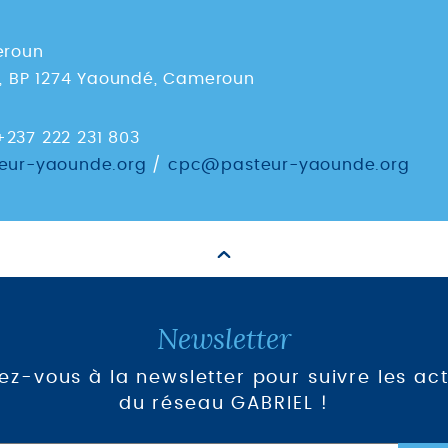
eroun
2, BP 1274 Yaoundé, Cameroun
 +237 222 231 803
ur-yaounde.org
/
cpc@pasteur-yaounde.org
Newsletter
vez-vous à la newsletter pour suivre les act
du réseau GABRIEL !