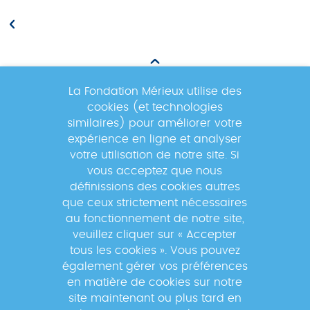
La Fondation Mérieux utilise des
cookies (et technologies
Newsletter
similaires) pour améliorer votre
expérience en ligne et analyser
votre utilisation de notre site. Si
Inscrivez-vous à la newsletter pour
vous acceptez que nous
suivre les actualités du réseau GABRIEL
définissions des cookies autres
!
que ceux strictement nécessaires
au fonctionnement de notre site,
veuillez cliquer sur « Accepter
tous les cookies ». Vous pouvez
également gérer vos préférences
En s'inscrivant à la newsletter, vos données seront
en matière de cookies sur notre
traitées par la Fondation Mérieux pour vous envoyer des
site maintenant ou plus tard en
informations sur nos activités et vous informer des