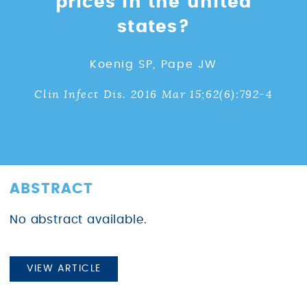
prices in the united
states?
Koenig SP, Pape JW
Clin Infect Dis. 2016 Mar 15;62(6):792-4
ABSTRACT
No abstract available.
VIEW ARTICLE