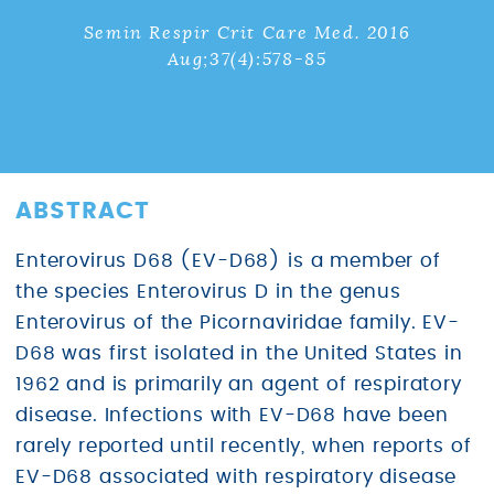
Semin Respir Crit Care Med. 2016
Aug;37(4):578-85
ABSTRACT
Enterovirus D68 (EV-D68) is a member of
the species Enterovirus D in the genus
Enterovirus of the Picornaviridae family. EV-
D68 was first isolated in the United States in
1962 and is primarily an agent of respiratory
disease. Infections with EV-D68 have been
rarely reported until recently, when reports of
EV-D68 associated with respiratory disease