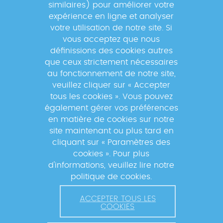
Newsletter
similaires) pour améliorer votre
expérience en ligne et analyser
votre utilisation de notre site. Si
Inscrivez-vous à la newsletter pour
vous acceptez que nous
suivre les actualités du réseau GABRIEL
définissions des cookies autres
!
que ceux strictement nécessaires
au fonctionnement de notre site,
veuillez cliquer sur « Accepter
tous les cookies ». Vous pouvez
également gérer vos préférences
En s'inscrivant à la newsletter, vos données seront
en matière de cookies sur notre
traitées par la Fondation Mérieux pour vous envoyer des
site maintenant ou plus tard en
informations sur nos activités et vous informer des
cliquant sur « Paramètres des
événements à venir. Pour plus d'informations, veuillez
cookies ». Pour plus
lire notre
Politique de confidentialité
.
d'informations, veuillez lire notre
politique de cookies.
ACCEPTER TOUS LES
COOKIES